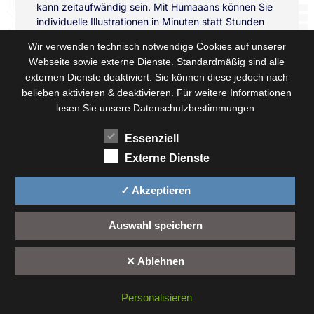
kann zeitaufwändig sein. Mit Humaaans können Sie
individuelle Illustrationen in Minuten statt Stunden
erstellen.
Wir verwenden technisch notwendige Cookies auf unserer
Webseite sowie externe Dienste. Standardmäßig sind alle
Skalierbarkeit: Alle Illustrationen sind in Vektoren
externen Dienste deaktiviert. Sie können diese jedoch nach
verfügbar, was bedeutet, dass sie ohne
belieben aktivieren & deaktivieren. Für weitere Informationen
Qualitätsverlust auf jede gewünschte Größe skaliert
lesen Sie unsere Datenschutzbestimmungen.
werden können – ideal für alles, von Visitenkarten
bis zu riesigen Werbebannern.
Essenziell
Anpassungsfähigkeit: Egal, ob Sie ein bestimmtes
Externe Dienste
Outfit, eine bestimmte Frisur oder eine bestimmte
Pose wünschen, mit Humaaans können Sie Ihre
✓ Akzeptieren
Illustration so gestalten, dass sie perfekt zu Ihrem
Projekt passt.
Auswahl speichern
Kostenlos: Dieses großartige Tool ist völlig
kostenlos. Das ermöglicht auch Freelancern oder
✕ Ablehnen
Start-ups mit knappem Budget, qualitativ
Gratis Erstberatung
hochwertige Illustrationen zu verwenden.
Personalisieren