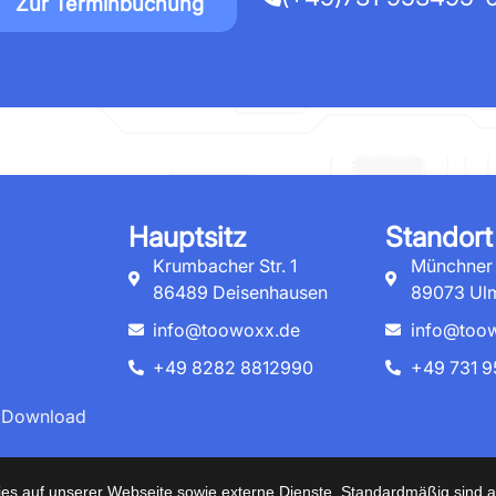
Zur Terminbuchung
Hauptsitz
Standort
Krumbacher Str. 1
Münchner S
86489 Deisenhausen
89073 Ul
info@toowoxx.de
info@too
+49 8282 8812990
+49 731 9
 Download
025 Copyright Alle Rechte vorbehalten von
Toowoxx IT G
s auf unserer Webseite sowie externe Dienste. Standardmäßig sind all