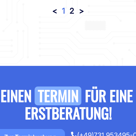
<
1
2
>
 EINEN
TERMIN
FÜR EINE
ERSTBERATUNG!
(+49)731 953495-