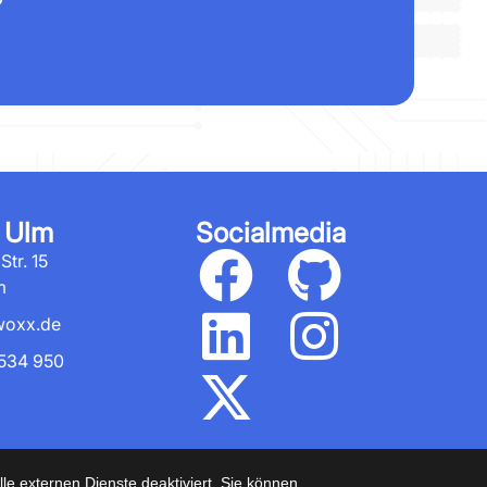
 Ulm
Socialmedia
tr. 15
m
woxx.de
534 950
mbH
e externen Dienste deaktiviert. Sie können