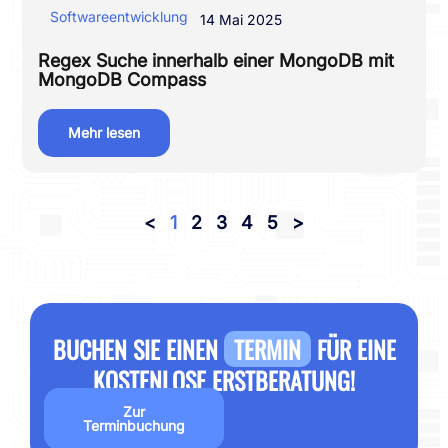
Softwareentwicklung
14 Mai 2025
Regex Suche innerhalb einer MongoDB mit
MongoDB Compass
Mehr lesen
<
1
2
3
4
5
>
BUCHEN SIE EINEN
TERMIN
FÜR EINE
KOSTENLOSE ERSTBERATUNG!
Zur
Terminbuchung