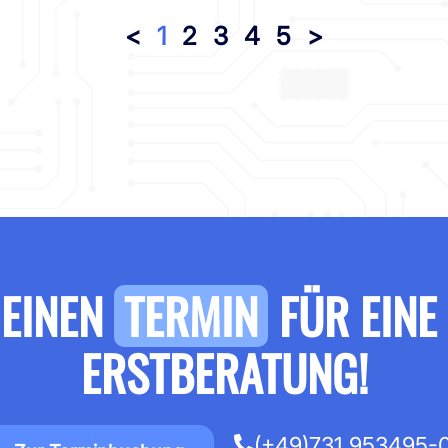
<
1
2
3
4
5
>
 EINEN
TERMIN
FÜR EINE
ERSTBERATUNG!
(+49)731 953495-