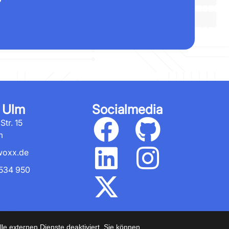
 Ulm
Socialmedia
tr. 15
m
woxx.de
534 950
mbH
e externen Dienste deaktiviert. Sie können