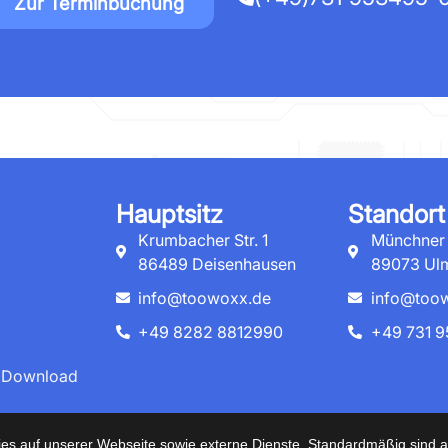
Zur Terminbuchung
Hauptsitz
Standort
Krumbacher Str. 1
Münchner S
86489 Deisenhausen
89073 Ul
info@toowoxx.de
info@too
+49 8282 8812990
+49 731 9
 Download
025 Copyright Alle Rechte vorbehalten von
Toowoxx IT G
s auf unserer Webseite sowie externe Dienste. Standardmäßig sind all