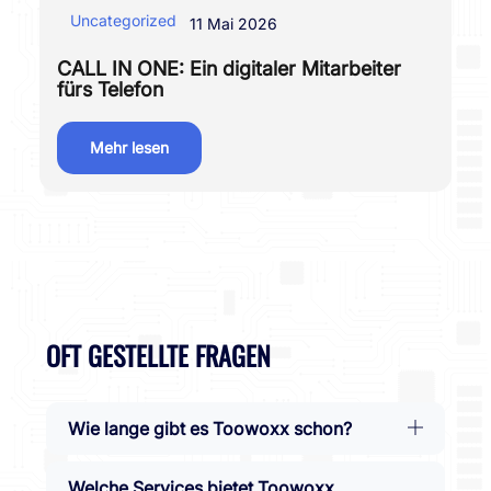
Uncategorized
I
11 Mai 2026
CALL IN ONE: Ein digitaler Mitarbeiter
Fö
fürs Telefon
Mehr lesen
OFT GESTELLTE FRAGEN
Wie lange gibt es Toowoxx schon?
Welche Services bietet Toowoxx