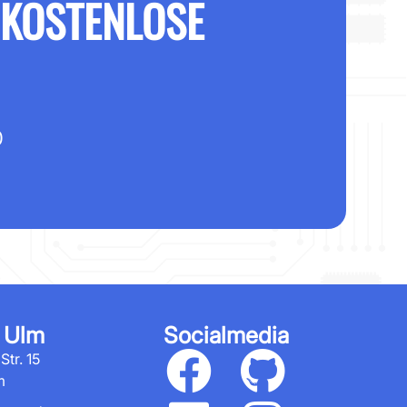
 KOSTENLOSE
0
 Ulm
Socialmedia
tr. 15
m